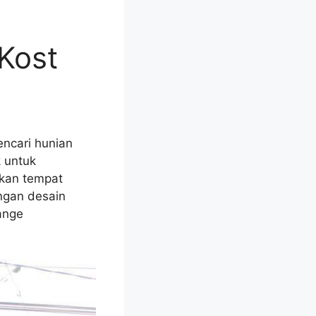
Kost
ncari hunian
k untuk
kan tempat
engan desain
ange