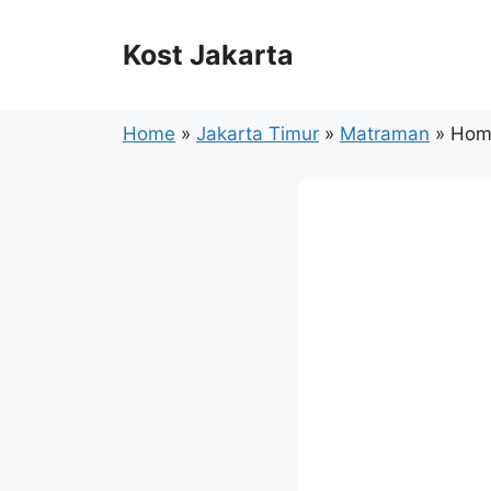
Langsung
ke
Kost Jakarta
isi
Home
»
Jakarta Timur
»
Matraman
» Hom