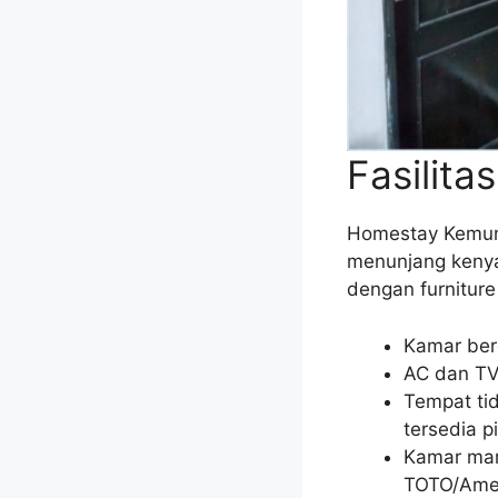
Fasilita
Homestay Kemuni
menunjang kenya
dengan furniture
Kamar ber
AC dan TV
Tempat tid
tersedia p
Kamar man
TOTO/Amer