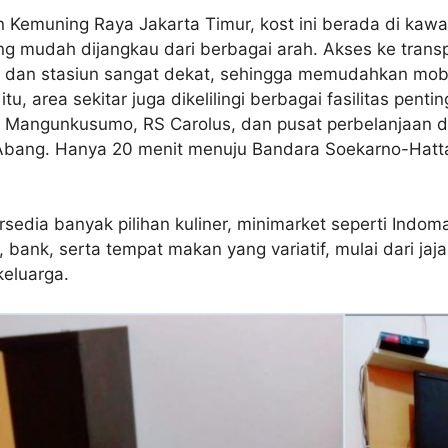
an Kemuning Raya Jakarta Timur, kost ini berada di kaw
ang mudah dijangkau dari berbagai arah. Akses ke transp
s dan stasiun sangat dekat, sehingga memudahkan mobil
itu, area sekitar juga dikelilingi berbagai fasilitas pent
o Mangunkusumo, RS Carolus, dan pusat perbelanjaan 
bang. Hanya 20 menit menuju Bandara Soekarno-Hatta
ersedia banyak pilihan kuliner, minimarket seperti Indom
 bank, serta tempat makan yang variatif, mulai dari jaja
keluarga.