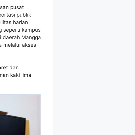
asan pusat
ortasi publik
itas harian
ing seperti kampus
di daerah Mangga
 melalui akses
aret dan
nan kaki lima