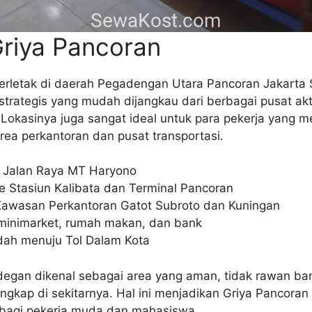
Griya Pancoran
erletak di daerah Pegadengan Utara Pancoran Jakarta Se
 strategis yang mudah dijangkau dari berbagai pusat ak
. Lokasinya juga sangat ideal untuk para pekerja yang
rea perkantoran dan pusat transportasi.
e Jalan Raya MT Haryono
e Stasiun Kalibata dan Terminal Pancoran
Kawasan Perkantoran Gatot Subroto dan Kuningan
i minimarket, rumah makan, dan bank
ah menuju Tol Dalam Kota
gan dikenal sebagai area yang aman, tidak rawan banj
engkap di sekitarnya. Hal ini menjadikan Griya Pancoran 
s bagi pekerja muda dan mahasiswa.