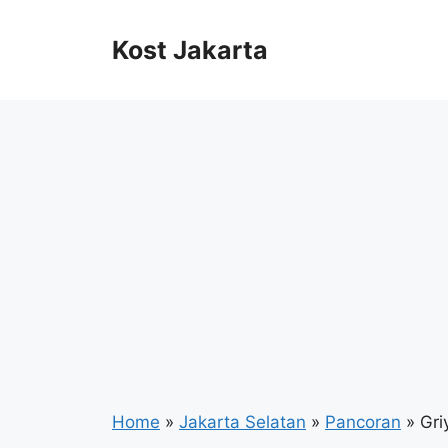
Langsung
ke
Kost Jakarta
isi
Home
»
Jakarta Selatan
»
Pancoran
» Gri