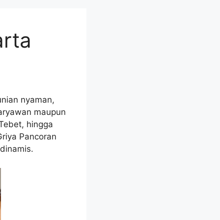
arta
hunian nyaman,
k karyawan maupun
 Tebet, hingga
Griya Pancoran
dinamis.