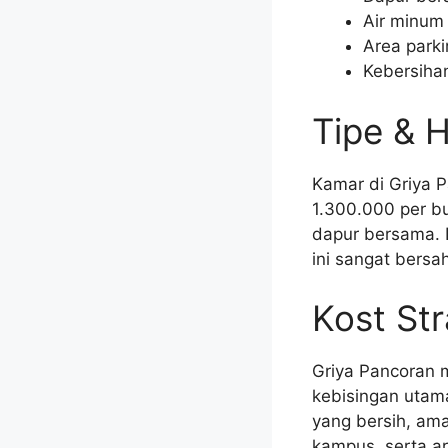
Air minum
Area park
Kebersihan
Tipe & 
Kamar di Griya 
1.300.000 per bu
dapur bersama. D
ini sangat bers
Kost Str
Griya Pancoran 
kebisingan utam
yang bersih, ama
kampus, serta are