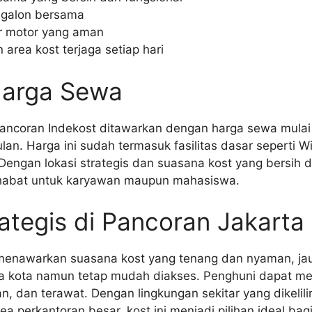
 galon bersama
ir motor yang aman
 area kost terjaga setiap hari
Harga Sewa
Pancoran Indekost ditawarkan dengan harga sewa mulai 
lan. Harga ini sudah termasuk fasilitas dasar seperti W
engan lokasi strategis dan suasana kost yang bersih da
ahabat untuk karyawan maupun mahasiswa.
ategis di Pancoran Jakarta
menawarkan suasana kost yang tenang dan nyaman, jau
a kota namun tetap mudah diakses. Penghuni dapat me
n, dan terawat. Dengan lingkungan sekitar yang dikelilin
a perkantoran besar, kost ini menjadi pilihan ideal bagi