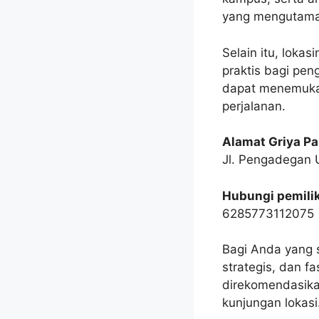
yang mengutamak
Selain itu, loka
praktis bagi pe
dapat menemukan
perjalanan.
Alamat Griya P
Jl. Pengadegan 
Hubungi pemilik
6285773112075
Bagi Anda yang
strategis, dan f
direkomendasika
kunjungan lokasi