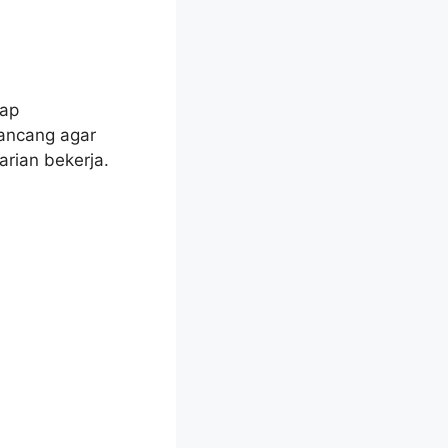
tap
rancang agar
arian bekerja.