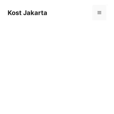
Langsung
ke
Kost Jakarta
Menu
isi