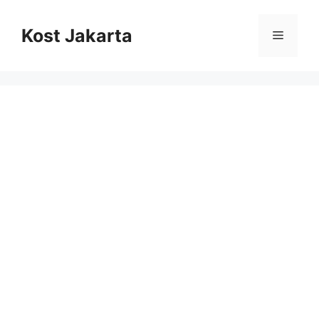
Langsung
ke
Kost Jakarta
Menu
isi