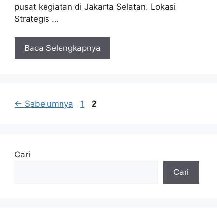
pusat kegiatan di Jakarta Selatan. Lokasi
Strategis …
Baca Selengkapnya
Halaman
Halaman
←
Sebelumnya
1
2
Cari
Cari